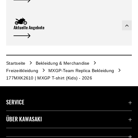
Aktuelle Angebote
Startseite
Bekleidung & Merchandise
Freizeitkleidung
MXGP-Team Replica Bekleidung
177MXK2610 | MXGP T-shirt (Kids) - 2026
SERVICE
Kontaktiere uns
ÜBER KAWASAKI
Deutsche Presse-Webseite
Kawasaki Deutschland