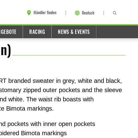
Händler finden
Deutsch
NGEBOTE
RACING
NEWS & EVENTS
n)
RT branded sweater in grey, white and black,
customary zipped outer pockets and the sleeve
nd white. The waist rib boasts with
te Bimota markings.
nd pockets with inner open pockets
oidered Bimota markings