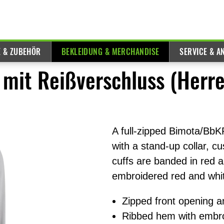
E & ZUBEHÖR
BEKLEIDUNG & MERCHANDISE
SERVICE & A
mit Reißverschluss (Herre
A full-zipped Bimota/BbK
with a stand-up collar, 
cuffs are banded in red a
embroidered red and whi
Zipped front opening a
Ribbed hem with embr