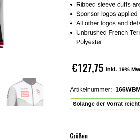
Ribbed sleeve cuffs ar
Sponsor logos applied
All other logos and deta
Unbrushed French Terr
Polyester
€127,75
inkl. 19% Mw
Artikelnummer:
166WBM
Solange der Vorrat reicht
Größen