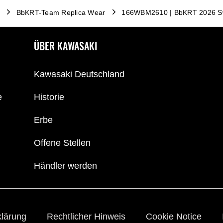
BbKRT-Team Replica Wear
166WBM2610 | BbKRT 2026 Swe
ÜBER KAWASAKI
Kawasaki Deutschland
e
Historie
Erbe
Offene Stellen
Händler werden
klärung
Rechtlicher Hinweis
Cookie Notice