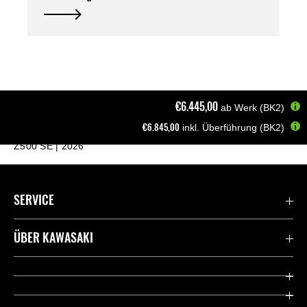
€6.445,00
ab Werk (BK2)
€6.845,00
inkl. Überführung (BK2)
Startseite
Motorräder
Z Supernaked
Z500 SE | 2026
SERVICE
Kontaktiere uns
ÜBER KAWASAKI
Deutsche Presse-Webseite
Kawasaki Deutschland
Historie