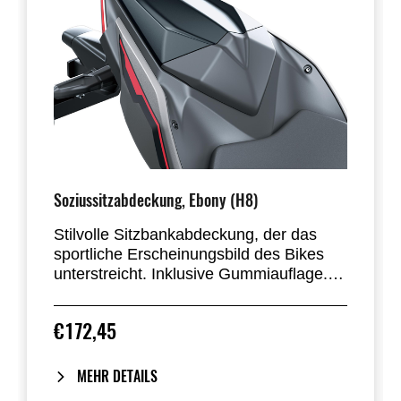
Soziussitzabdeckung, Ebony (H8)
Stilvolle Sitzbankabdeckung, der das
sportliche Erscheinungsbild des Bikes
unterstreicht. Inklusive Gummiauflage.
Erhältlich in fast allen
Werksstandardfarben. Ersetzt den
€172,45
Beifahrersitz der Ninja 500 und Z500.
MEHR DETAILS